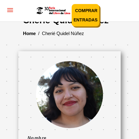
COMPRAR
Cherié Quidel Núñez
ENTRADAS
Home
/
Cherié Quidel Núñez
Nombre