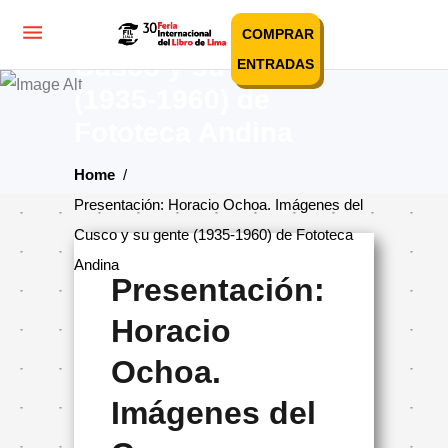
Presentación: Horacio
Ochoa. Imágenes del
COMPRAR
Cusco y su gente
ENTRADAS
(1935-1960) de
Fototeca Andina
Home
/
Presentación: Horacio Ochoa. Imágenes del
Cusco y su gente (1935-1960) de Fototeca
Andina
Presentación:
Horacio
Ochoa.
Imágenes del