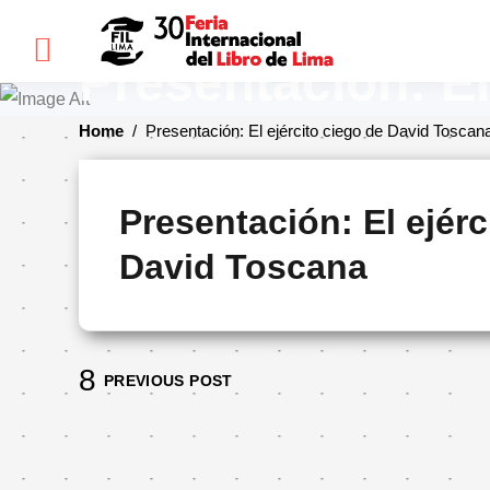
×
Presentación: El
Home
/
Presentación: El ejército ciego de David Toscan
FIL
LIMA
Presentación: El ejérc
Bienvenidos(as)
David Toscana
Historia
Ediciones
anteriores
Cómo
PREVIOUS POST
llegar
Preguntas
frecuentes