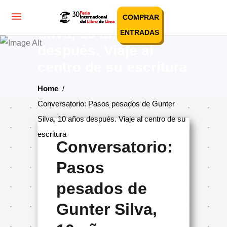
Conversatorio: Pasos
pesados de Gunter
COMPRAR
Silva, 10 años
ENTRADAS
después. Viaje al
centro de su escritura
Home
/
Conversatorio: Pasos pesados de Gunter
Silva, 10 años después. Viaje al centro de su
escritura
Conversatorio:
Pasos
pesados de
Gunter Silva,