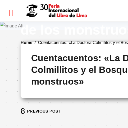
×
Cuentacuentos: 
de los monstruo
FIL
Home
/
Cuentacuentos: «La Doctora Colmillitos y el Bo
LIMA
Cuentacuentos: «La 
Bienvenidos(as)
Colmillitos y el Bosqu
Historia
monstruos»
Ediciones
anteriores
Cómo
llegar
PREVIOUS POST
Preguntas
frecuentes