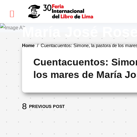
×
Cuentacuentos: 
María José Rose
FIL
Home
/
Cuentacuentos: Simone, la pastora de los mare
LIMA
Cuentacuentos: Simon
Bienvenidos(as)
los mares de María Jo
Historia
Ediciones
anteriores
Cómo
PREVIOUS POST
llegar
Preguntas
frecuentes