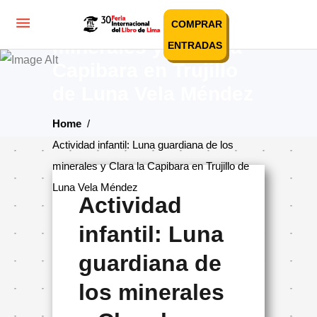
Actividad infantil:
Luna guardiana de los
COMPRAR
minerales y Clara la
ENTRADAS
Capibara en Trujillo
de Luna Vela Méndez
Home
/
Actividad infantil: Luna guardiana de los
minerales y Clara la Capibara en Trujillo de
Luna Vela Méndez
Actividad
infantil: Luna
guardiana de
los minerales