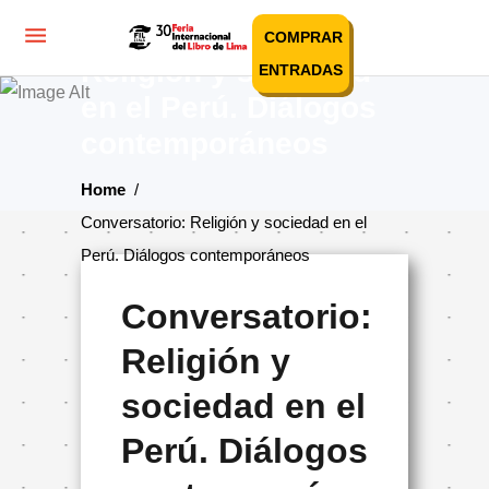
Conversatorio:
COMPRAR
Religión y sociedad
ENTRADAS
en el Perú. Diálogos
contemporáneos
Home
/
Conversatorio: Religión y sociedad en el
Perú. Diálogos contemporáneos
Conversatorio:
Religión y
sociedad en el
Perú. Diálogos