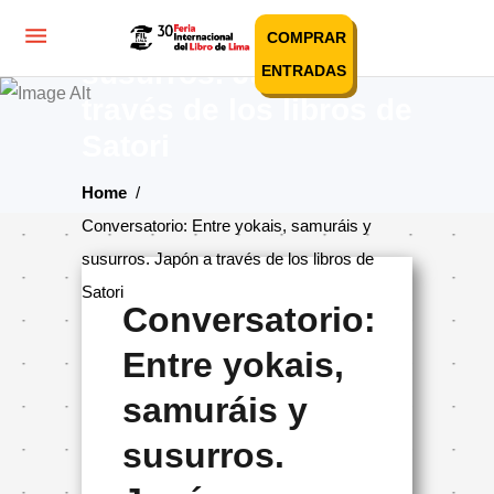
Conversatorio: Entre
yokais, samuráis y
COMPRAR
susurros. Japón a
ENTRADAS
través de los libros de
Satori
Home
/
Conversatorio: Entre yokais, samuráis y
susurros. Japón a través de los libros de
Satori
Conversatorio:
Entre yokais,
samuráis y
susurros.