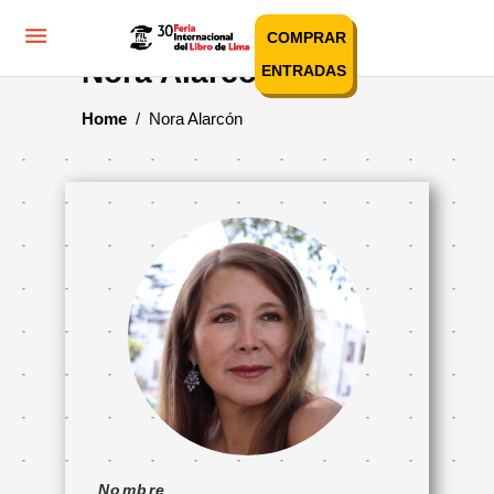
COMPRAR
Nora Alarcón
ENTRADAS
Home
/
Nora Alarcón
Nombre