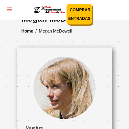
COMPRAR
Megan McDowell
ENTRADAS
Home
/
Megan McDowell
Nombre