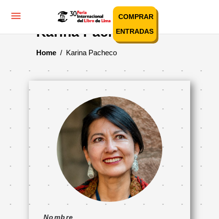
COMPRAR
Karina Pacheco
ENTRADAS
Home
/
Karina Pacheco
Nombre