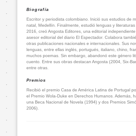
Entradas
Biografía
Escritor y periodista colombiano. Inició sus estudios de m
FanFIL
natal, Medellín. Finalmente, estudió lenguas y literatur
2016, creó Angosta Editores, una editorial independient
País
asesor editorial del diario El Espectador. Colabora tamb
Invitado
otras publicaciones nacionales e internacionales. Sus nov
lenguas, entre ellas inglés, portugués, italiano, chino, f
de
muchos poemas. Sin embargo, abandonó este género liter
Honor
cuento. Entre sus obras destacan Angosta (2004, Six-Barr
entre otras.
Presentación
Premios
Delegación
Recibió el premio Casa de América Latina de Portugal po
de
el Premio Wola-Duke en Derechos Humanos. Además, ha 
invitados
una Beca Nacional de Novela (1994) y dos Premios Simó
Programa
2006).
ecuatoriano
Invitados
de