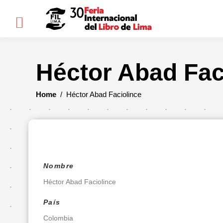
×
Héctor Abad Fac
FIL
LIMA
Home
/
Héctor Abad Faciolince
Bienvenidos(as)
Historia
Ediciones
anteriores
Nombre
Cómo
Héctor Abad Faciolince
llegar
País
Preguntas
frecuentes
Colombia