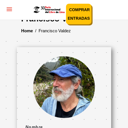
COMPRAR
Francisco Valdez
ENTRADAS
Home
/
Francisco Valdez
Nombre