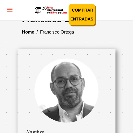
COMPRAR
Francisco Ortega
ENTRADAS
Home
/
Francisco Ortega
Nombre