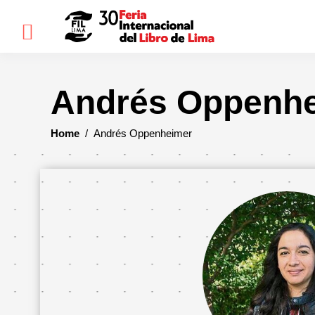
×
Andrés Oppenh
FIL
LIMA
Home
/
Andrés Oppenheimer
Bienvenidos(as)
Historia
Ediciones
anteriores
Cómo
llegar
Preguntas
frecuentes