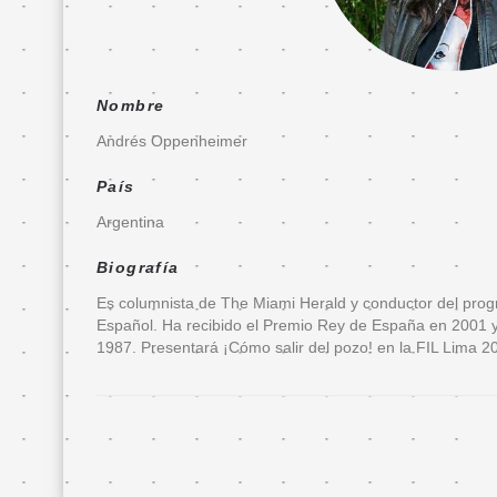
Entradas
FanFIL
Nombre
País
Andrés Oppenheimer
Invitado
País
de
Argentina
Honor
Biografía
Presentación
Es columnista de The Miami Herald y conductor del p
Delegación
Español. Ha recibido el Premio Rey de España en 2001 y
de
1987. Presentará ¡Cómo salir del pozo! en la FIL Lima 2
invitados
Programa
ecuatoriano
Invitados
de