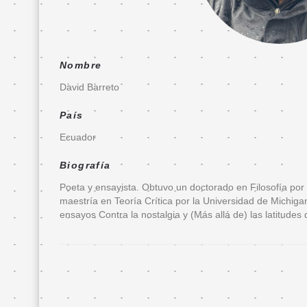
Entradas
FanFIL
Nombre
País
David Barreto
Invitado
País
de
Honor
Ecuador
Presentación
Biografía
Poeta y ensayista. Obtuvo un doctorado en Filosofía por 
Delegación
maestría en Teoría Crítica por la Universidad de Michigan
de
ensayos Contra la nostalgia y (Más allá de) las latitudes 
invitados
Programa
ecuatoriano
Invitados
de