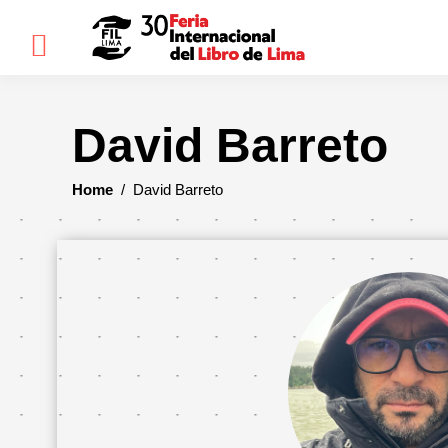
×
David Barreto
FIL
LIMA
Home
/
David Barreto
Bienvenidos(as)
Historia
Ediciones
anteriores
Cómo
llegar
Preguntas
frecuentes