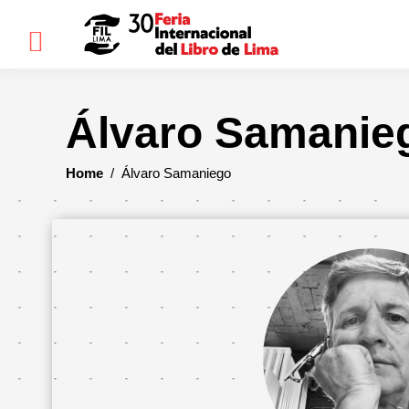
×
Álvaro Samanie
FIL
LIMA
Home
/
Álvaro Samaniego
Bienvenidos(as)
Historia
Ediciones
anteriores
Cómo
llegar
Preguntas
frecuentes