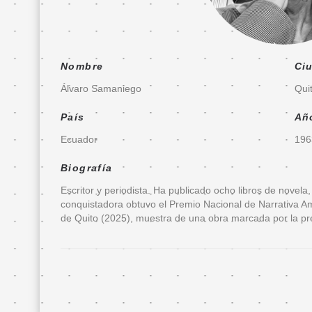
Entradas
FanFIL
Nombre
Ci
País
Álvaro Samaniego
Qui
Invitado
País
Añ
de
Ecuador
196
Honor
Biografía
Presentación
Escritor y periodista. Ha publicado ocho libros de novela
Delegación
conquistadora obtuvo el Premio Nacional de Narrativa Am
de
de Quito (2025), muestra de una obra marcada por la preci
invitados
Programa
ecuatoriano
Invitados
de