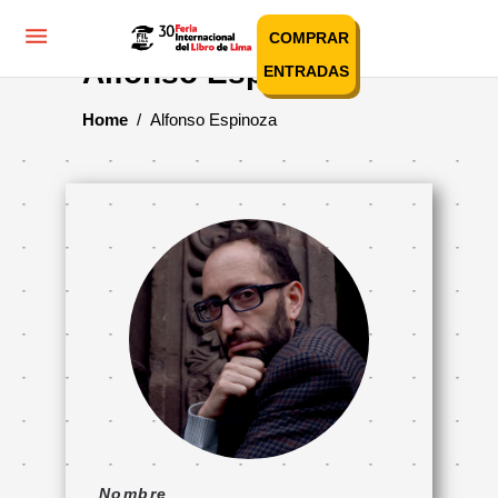
COMPRAR
Alfonso Espinoza
ENTRADAS
Home
/
Alfonso Espinoza
Nombre