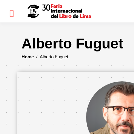
×
Alberto Fuguet
FIL
LIMA
Home
/
Alberto Fuguet
Bienvenidos(as)
Historia
Ediciones
anteriores
Cómo
llegar
Preguntas
frecuentes