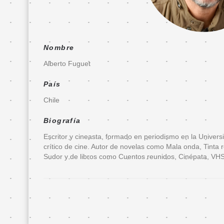
Entradas
FanFIL
Nombre
País
Alberto Fuguet
Invitado
País
de
Chile
Honor
Biografía
Presentación
Escritor y cineasta, formado en periodismo en la Univers
Delegación
crítico de cine. Autor de novelas como Mala onda, Tinta r
de
Sudor y de libros como Cuentos reunidos, Cinépata, VHS
invitados
Programa
ecuatoriano
Invitados
de