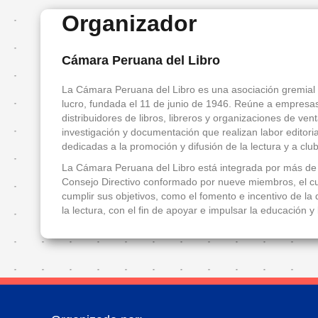
Entradas
Organizador
FanFIL
Cámara Peruana del Libro
País
La Cámara Peruana del Libro es una asociación gremial y
Invitado
lucro, fundada el 11 de junio de 1946. Reúne a empresas e
de
distribuidores de libros, libreros y organizaciones de ven
investigación y documentación que realizan labor editorial
Honor
dedicadas a la promoción y difusión de la lectura y a club
Presentación
La Cámara Peruana del Libro está integrada por más de 
Consejo Directivo conformado por nueve miembros, el cua
Delegación
cumplir sus objetivos, como el fomento e incentivo de la d
de
la lectura, con el fin de apoyar e impulsar la educación y 
invitados
Programa
ecuatoriano
Invitados
de
honor