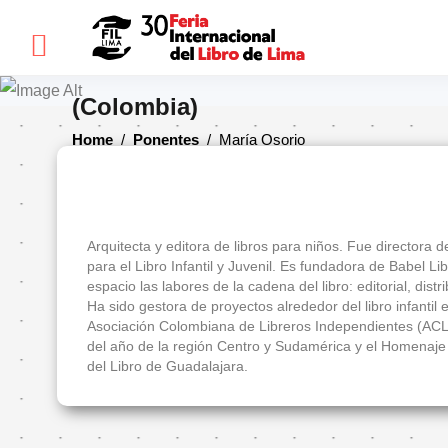
×
María Osorio
(Colombia)
FIL
Home
/
Ponentes
/
María Osorio
LIMA
Bienvenidos(as)
Arquitecta y editora de libros para niños. Fue directora
Historia
para el Libro Infantil y Juvenil. Es fundadora de Babel 
espacio las labores de la cadena del libro: editorial, distri
Ediciones
Ha sido gestora de proyectos alrededor del libro infantil
anteriores
Asociación Colombiana de Libreros Independientes (ACLI
del año de la región Centro y Sudamérica y el Homenaje al
Cómo
del Libro de Guadalajara.
llegar
Preguntas
frecuentes