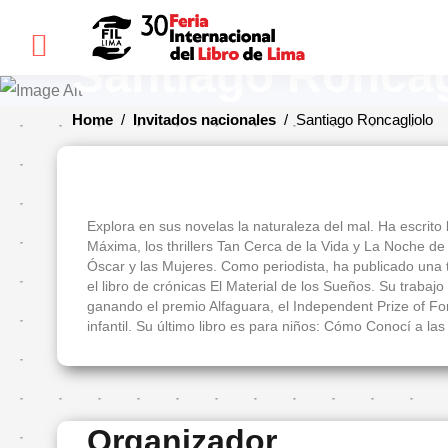
×
Santiago Roncag
Home
/
Invitados nacionales
/
Santiago Roncagliolo
FIL
LIMA
Bienvenidos(as)
Explora en sus novelas la naturaleza del mal. Ha escrito l
Máxima, los thrillers Tan Cerca de la Vida y La Noche de 
Historia
Óscar y las Mujeres. Como periodista, ha publicado una t
el libro de crónicas El Material de los Sueños. Su trabaj
Ediciones
ganando el premio Alfaguara, el Independent Prize of Fore
anteriores
infantil. Su último libro es para niños: Cómo Conocí a la
Cómo
llegar
Preguntas
frecuentes
Organizador