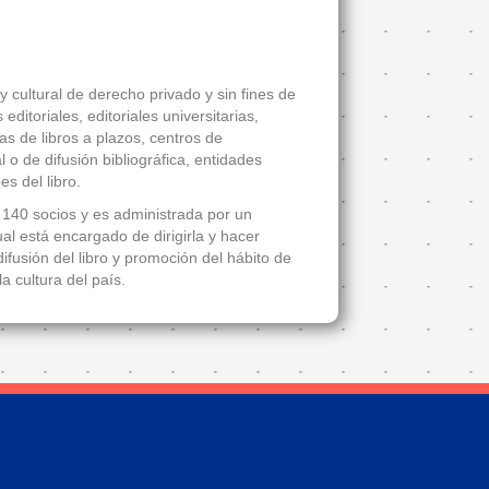
 cultural de derecho privado y sin fines de
ditoriales, editoriales universitarias,
tas de libros a plazos, centros de
 o de difusión bibliográfica, entidades
es del libro.
140 socios y es administrada por un
l está encargado de dirigirla y hacer
ifusión del libro y promoción del hábito de
la cultura del país.