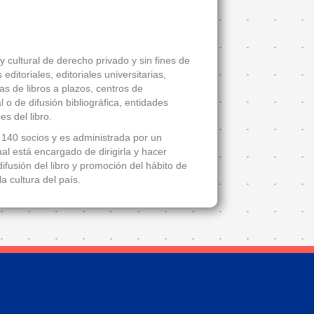
 cultural de derecho privado y sin fines de
ditoriales, editoriales universitarias,
tas de libros a plazos, centros de
 o de difusión bibliográfica, entidades
es del libro.
140 socios y es administrada por un
l está encargado de dirigirla y hacer
ifusión del libro y promoción del hábito de
la cultura del país.