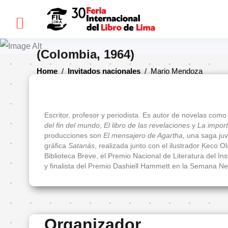
×
Mario Mendoza
(Colombia, 1964)
FIL
Home
/
Invitados nacionales
/
Mario Mendoza
LIMA
Bienvenidos(as)
Escritor, profesor y periodista. Es autor de novelas com
del fin del mundo
,
El libro de las revelaciones
y
La import
Historia
producciones son
El mensajero de Agartha,
una saga juve
gráfica
Satanás
, realizada junto con el ilustrador Keco 
Ediciones
Biblioteca Breve, el Premio Nacional de Literatura del Ins
anteriores
y finalista del Premio Dashiell Hammett en la Semana Ne
Cómo
llegar
Preguntas
frecuentes
Organizador