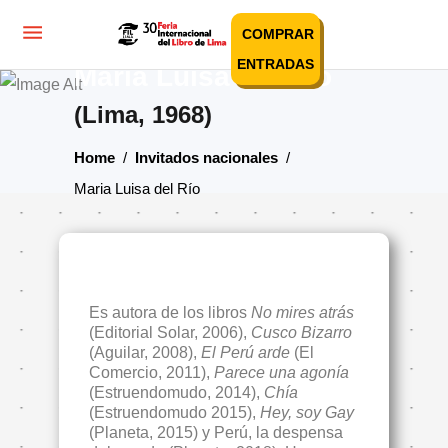
COMPRAR
ENTRADAS
Maria Luisa del Río
(Lima, 1968)
Home
/
Invitados nacionales
/
Maria Luisa del Río
Es autora de los libros
No mires atrás
(Editorial Solar, 2006),
Cusco Bizarro
(Aguilar, 2008),
El Perú arde
(El
Comercio, 2011),
Parece una agonía
(Estruendomudo, 2014),
Chía
(Estruendomudo 2015),
Hey, soy Gay
(Planeta, 2015) y Perú, la despensa