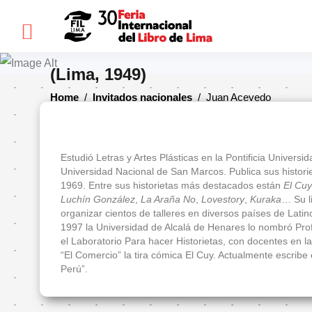
×
Juan Acevedo
(Lima, 1949)
Home
/
Invitados nacionales
/
Juan Acevedo
FIL
LIMA
Bienvenidos(as)
Estudió Letras y Artes Plásticas en la Pontificia Universida
Universidad Nacional de San Marcos. Publica sus historie
Historia
1969. Entre sus historietas más destacados están
El Cuy
Luchín González
,
La Araña No
,
Lovestory
,
Kuraka
… Su l
Ediciones
organizar cientos de talleres en diversos países de La
anteriores
1997 la Universidad de Alcalá de Henares lo nombró Prof
el Laboratorio Para hacer Historietas, con docentes en la 
Cómo
“El Comercio” la tira cómica El Cuy. Actualmente escribe e
llegar
Perú”.
Preguntas
frecuentes