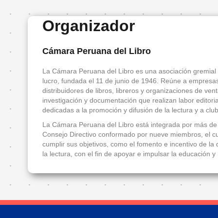
Entradas
Organizador
FanFIL
Cámara Peruana del Libro
País
Invitado
La Cámara Peruana del Libro es una asociación gremial y
de
lucro, fundada el 11 de junio de 1946. Reúne a empresas e
distribuidores de libros, libreros y organizaciones de ven
Honor
investigación y documentación que realizan labor editorial
dedicadas a la promoción y difusión de la lectura y a club
Presentación
La Cámara Peruana del Libro está integrada por más de 
Delegación
Consejo Directivo conformado por nueve miembros, el cua
de
cumplir sus objetivos, como el fomento e incentivo de la d
invitados
la lectura, con el fin de apoyar e impulsar la educación y 
Programa
ecuatoriano
Invitados
de
honor