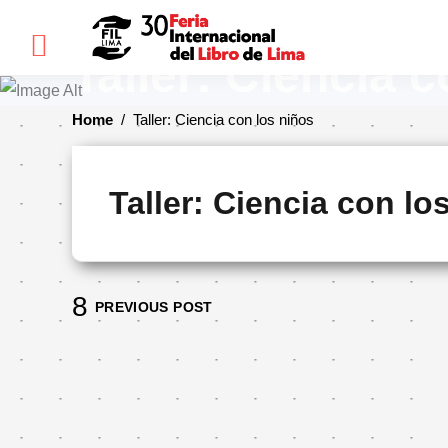
×
Taller: Ciencia 
Home
/
Taller: Ciencia con los niños
FIL
LIMA
Taller: Ciencia con lo
Bienvenidos(as)
Historia
Ediciones
PREVIOUS POST
anteriores
Cómo
llegar
Preguntas
frecuentes