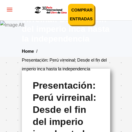
Presentación: Perú
COMPRAR
virreinal: Desde el fin
ENTRADAS
del imperio inca hasta
la independencia
Home
/
Presentación: Perú virreinal: Desde el fin del
imperio inca hasta la independencia
Presentación:
Perú virreinal:
Desde el fin
del imperio