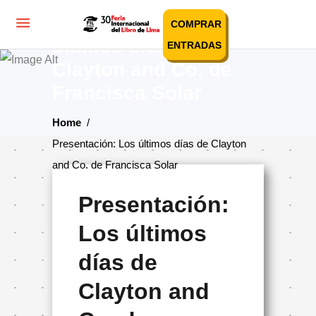
Presentación: Los
COMPRAR
últimos días de
ENTRADAS
Clayton and Co. de
Francisca Solar
Home
/
Presentación: Los últimos días de Clayton
and Co. de Francisca Solar
Presentación:
Los últimos
días de
Clayton and