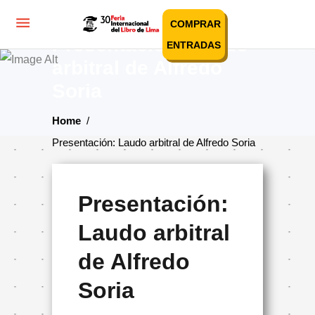
COMPRAR
Presentación: Laudo
ENTRADAS
arbitral de Alfredo
Soria
Home
/
Presentación: Laudo arbitral de Alfredo Soria
Presentación:
Laudo arbitral
de Alfredo
Soria