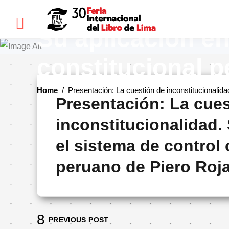
Presentación: La
×
Su aplicación en
constitucional 
FIL
LIMA
Home
/
Presentación: La cuestión de inconstitucionalida
Presentación: La cues
Bienvenidos(as)
inconstitucionalidad.
Historia
el sistema de control 
Ediciones
anteriores
peruano de Piero Roj
Cómo
llegar
Preguntas
frecuentes
PREVIOUS POST