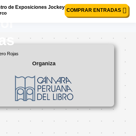
titucionalidad.
tro de Exposiciones Jockey
COMPRAR ENTRADAS
urco
ol
jas
iero Rojas
Organiza