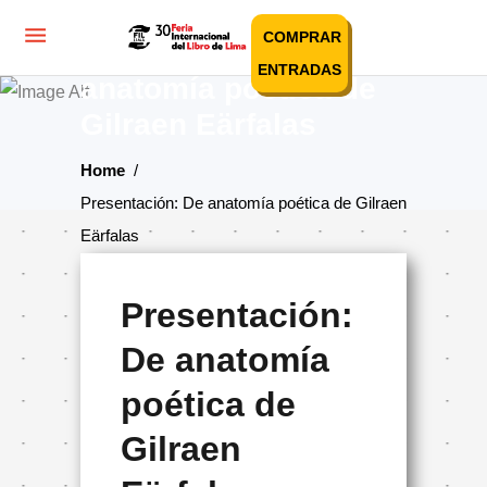
COMPRAR
Presentación: De
ENTRADAS
anatomía poética de
Gilraen Eärfalas
Home
/
Presentación: De anatomía poética de Gilraen
Eärfalas
Presentación:
De anatomía
poética de
Gilraen