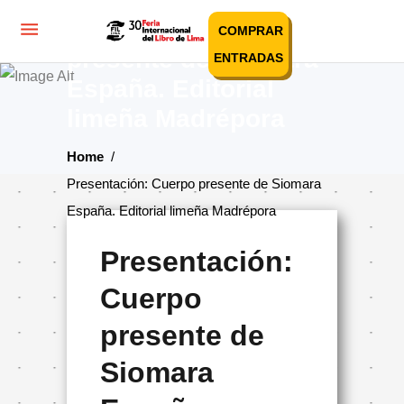
Presentación: Cuerpo
COMPRAR
presente de Siomara
ENTRADAS
España. Editorial
limeña Madrépora
Home
/
Presentación: Cuerpo presente de Siomara
España. Editorial limeña Madrépora
Presentación:
Cuerpo
presente de
Siomara