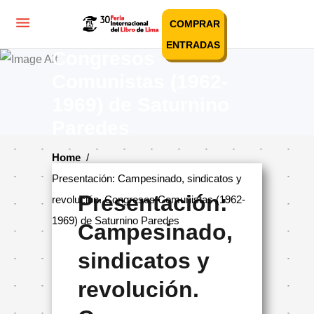
sindicatos y
COMPRAR
revolución.
ENTRADAS
Congresos
Comunistas (1962-
1969) de Saturnino
Paredes
Home
/
Presentación: Campesinado, sindicatos y
Presentación:
revolución. Congresos Comunistas (1962-
1969) de Saturnino Paredes
Campesinado,
sindicatos y
revolución.