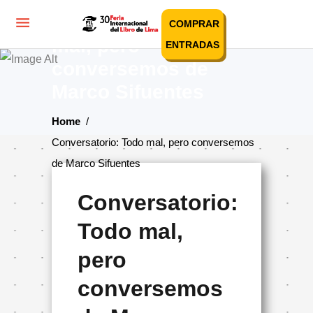
Conversatorio: Todo
COMPRAR
mal, pero
ENTRADAS
conversemos de
Marco Sifuentes
Home
/
Conversatorio: Todo mal, pero conversemos
de Marco Sifuentes
Conversatorio:
Todo mal,
pero
conversemos