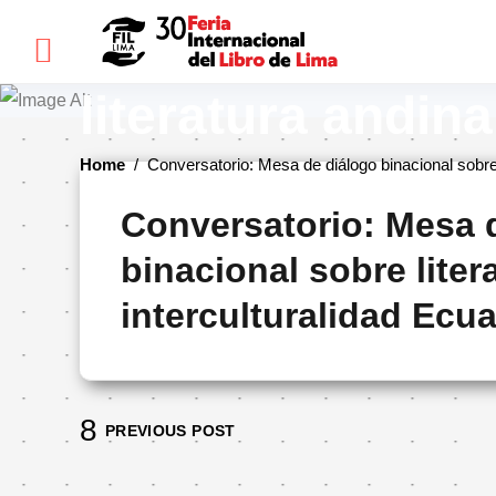
×
Conversatorio: 
literatura andin
FIL
Home
/
Conversatorio: Mesa de diálogo binacional sobre 
LIMA
Conversatorio: Mesa 
Bienvenidos(as)
binacional sobre liter
Historia
interculturalidad Ecu
Ediciones
anteriores
Cómo
llegar
PREVIOUS POST
Preguntas
frecuentes