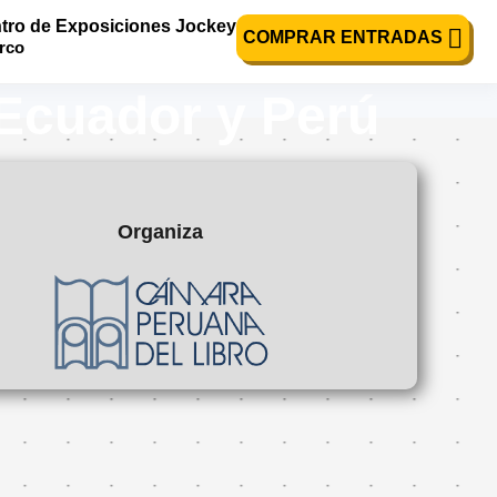
tro de Exposiciones Jockey
acional sobre
COMPRAR ENTRADAS
urco
d Ecuador y Perú
Organiza