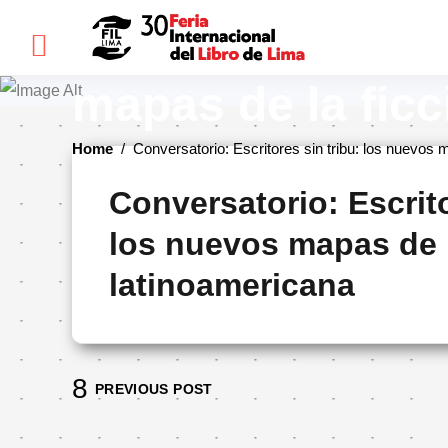
×
Conversatorio: E
mapas de la ficc
FIL
Home
/
Conversatorio: Escritores sin tribu: los nuevos 
LIMA
Conversatorio: Escrito
Bienvenidos(as)
los nuevos mapas de l
Historia
latinoamericana
Ediciones
anteriores
Cómo
llegar
PREVIOUS POST
Preguntas
frecuentes