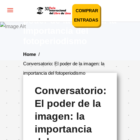
Conversatorio: El
COMPRAR
poder de la imagen: la
ENTRADAS
importancia del
fotoperiodismo
Home
/
Conversatorio: El poder de la imagen: la
importancia del fotoperiodismo
Conversatorio:
El poder de la
imagen: la
importancia