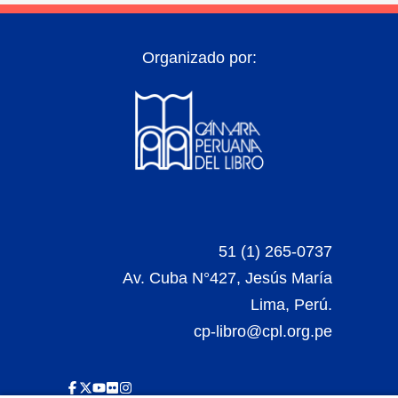
Organizado por:
51 (1) 265-0737
Av. Cuba N°427, Jesús María
Lima, Perú.
cp-libro@cpl.org.pe