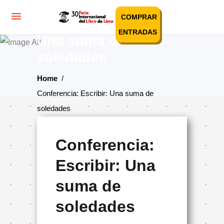
COMPRAR
Conferencia: Escribir:
ENTRADAS
Una suma de
soledades
Home
/
Conferencia: Escribir: Una suma de
soledades
Conferencia:
Escribir: Una
suma de
soledades