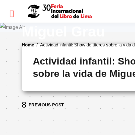
×
Actividad infanti
Miguel Grau
FIL
Home
/
Actividad infantil: Show de títeres sobre la vida
LIMA
Actividad infantil: Sh
Bienvenidos(as)
sobre la vida de Migu
Historia
Ediciones
anteriores
Cómo
PREVIOUS POST
llegar
Preguntas
frecuentes