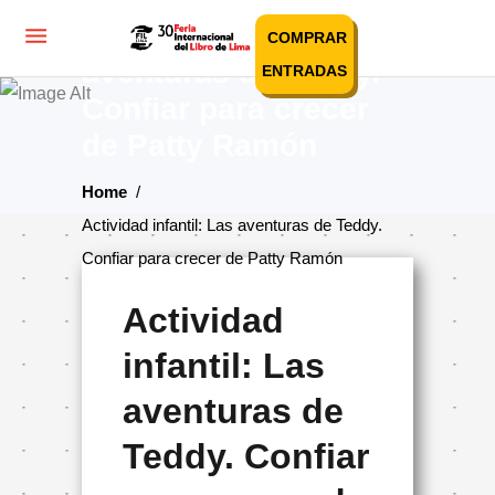
Actividad infantil: Las
COMPRAR
aventuras de Teddy.
ENTRADAS
Confiar para crecer
de Patty Ramón
Home
/
Actividad infantil: Las aventuras de Teddy.
Confiar para crecer de Patty Ramón
Actividad
infantil: Las
aventuras de
Teddy. Confiar